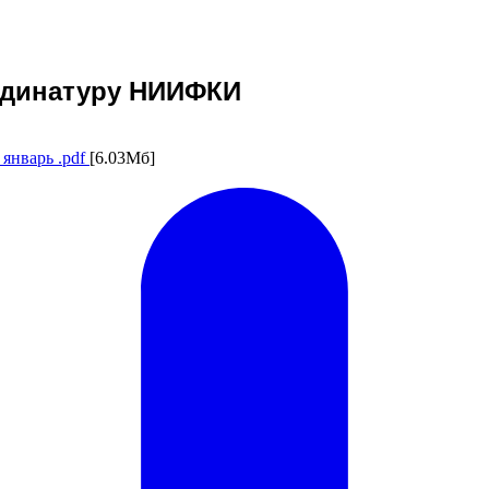
ординатуру НИИФКИ
январь .pdf
[6.03Мб]