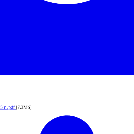
 г .pdf
[7.3Мб]