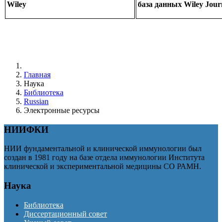
Wiley
база данных Wiley Jour
Главная
Наука
Библиотека
Russian
Электронные ресурсы
НИИФКИ
НИИ фундаментальной и клинической иммунологии был
создан в 1981 году на базе отдела иммунологии Института
клинической и экспериментальной медицины СО РАМН.
Наука
Библиотека
Диссертационный совет