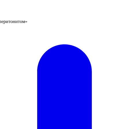
 перитонитом»