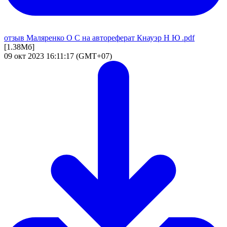
отзыв Маляренко О С на автореферат Кнауэр Н Ю .pdf
[1.38Мб]
09 окт 2023 16:11:17 (GMT+07)