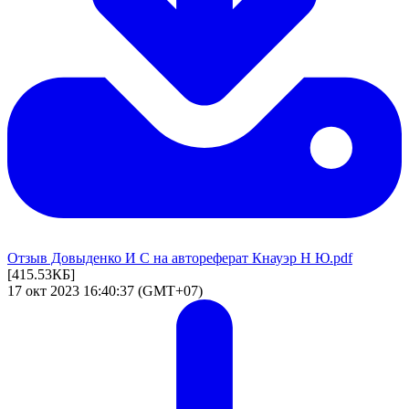
Отзыв Довыденко И С на автореферат Кнауэр Н Ю.pdf
[415.53КБ]
17 окт 2023 16:40:37 (GMT+07)