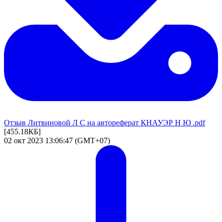
Отзыв Литвиновой Л С на автореферат КНАУЭР Н Ю .pdf
[455.18КБ]
02 окт 2023 13:06:47 (GMT+07)