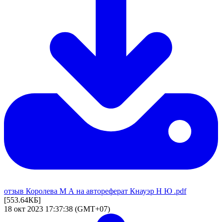
отзыв Королева М А на автореферат Кнауэр Н Ю .pdf
[553.64КБ]
18 окт 2023 17:37:38 (GMT+07)