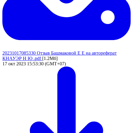
20231017085330 Отзыв Башмаковой Е Е на автореферат
КНАУЭР Н Ю .pdf
[1.2Мб]
17 окт 2023 15:53:30 (GMT+07)