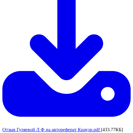
Отзыв Гуляевой Л Ф на автореферат Кнауэр.pdf
[433.77КБ]