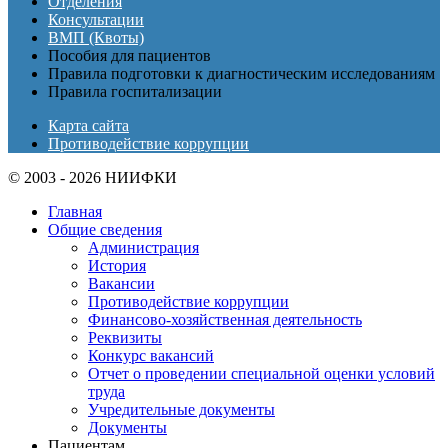
Отделения
Консультации
ВМП (Квоты)
Пособия для пациентов
Правила подготовки к диагностическим исследованиям
Правила госпитализации
Карта сайта
Противодействие коррупции
© 2003 - 2026 НИИФКИ
Главная
Общие сведения
Администрация
История
Вакансии
Противодействие коррупции
Финансово-хозяйственная деятельность
Реквизиты
Конкурс вакансий
Отчет о проведении специальной оценки условий
труда
Учредительные документы
Документы
Пациентам