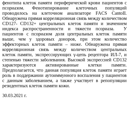
фенотипа клеток памяти периферической крови пациентов с
псориазом. Фенотипирование клеточных популяций
проводилось на клеточном анализаторе FACS CantoII.
Обнаружена прямая корреляционная связь между количеством
CD127- CD132+ центральных клеток памяти и значением
индекса распространенности и тяжести псориаза. У
пациентов с псориазом доля центральных клеток памяти
выше, чем у здоровых доноров, при этом количество
эффекторных клеток памяти – ниже. Обнаружена прямая
корреляционная связь между количеством центральных
клеток памяти, экспрессирующих γ-цепь рецептора ИЛ-7, и
степенью тяжести заболевания. Высокой экспрессией CD132
характеризуются активированные клетки памяти.
Предполагается, что данная популяция клеток памяти играет
роль в поддержании аутоиммунного воспаления у пациентов
с данным заболеванием, а также участвует в репопуляции
резидентных клеток памяти кожи.
30.03.2021 г.