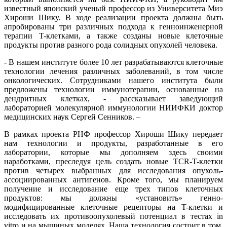
известный японский ученый профессор из Университета Миэ
Хироши Шику. В ходе реализации проекта должны быть
апробированы три различных подхода к генноинженерной
терапии T-клетками, а также созданы новые клеточные
продукты против разного рода солидных опухолей человека.
- В нашем институте более 10 лет разрабатываются клеточные
технологии лечения различных заболеваний, в том числе
онкологических. Сотрудниками нашего института были
предложены технологии иммунотерапии, основанные на
дендритных клетках, - рассказывает заведующий
лабораторией молекулярной иммунологии НИИФКИ доктор
медицинских наук Сергей Сенников. –
В рамках проекта РНФ профессор Хироши Шику передает
нам технологии и продукты, разработанные в его
лаборатории, которые мы дополняем здесь своими
наработками, преследуя цель создать новые TCR-T-клетки
против четырех выбранных для исследования опухоль-
ассоциированных антигенов. Кроме того, мы планируем
получение и исследование еще трех типов клеточных
продуктов: мы должны «установить» генно-
модифицированные клеточные рецепторы на T-клетки и
исследовать их противоопухолевый потенциал в тестах in
vitro и на мышиных моделях. Наша технология состоит в том,