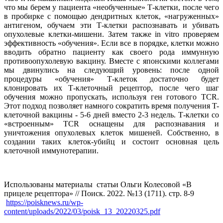
что мы берем у пациента «необученные» Т-клетки, после чего
в пробирке с помощью дендритных клеток, «нагруженных»
антигеном, обучаем эти Т-клетки распознавать и убивать
опухолевые клетки-мишени. Затем также in vitro проверяем
эффективность «обучения». Если все в порядке, клетки можно
вводить обратно пациенту как своего рода иммунную
противоопухолевую вакцину. Вместе с японскими коллегами
мы двинулись на следующий уровень: после одной
процедуры «обучения» Т-клеток достаточно будет
клонировать их Т-клеточный рецептор, после чего шаг
обучения можно пропускать, используя ген готового TCR.
Этот подход позволяет намного сократить время получения T-
клеточной вакцины - 5-6 дней вместо 2-3 недель. Т-клетки со
«встроенным» TCR оснащены для распознавания и
уничтожения опухолевых клеток мишеней. Собственно, в
создании таких клеток-убийц и состоит основная цель
клеточной иммунотерапии.
Использованы материалы статьи Ольги Колесовой «В
прицеле рецептора» // Поиск. 2022. №13 (1711). стр. 8-9
https://poisknews.ru/wp-
content/uploads/2022/03/poisk_13_20220325.pdf