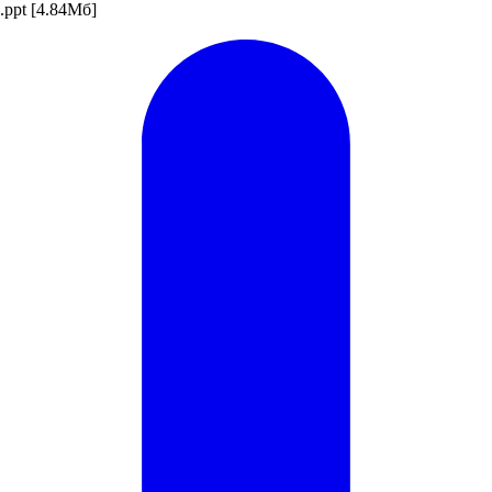
ppt
[4.84Мб]