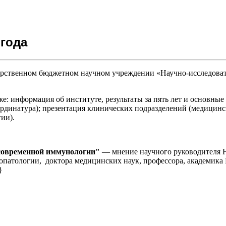
 года
арственном бюджетном научном учреждении «Научно-исследоват
е: информация об институте, результаты за пять лет и основн
ординатура); презентация клинических подразделений (медицинс
гии).
современной иммунологии"
— мнение научного руководителя 
атологии, доктора медицинских наук, профессора, академика 
}