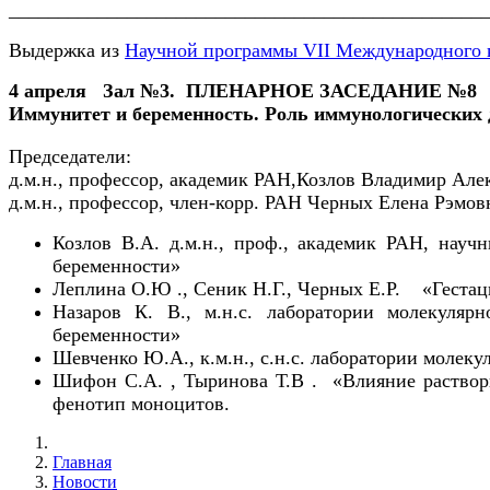
________________________________________________
Выдержка из
Научной программы VII Международного к
4 апреля Зал №3. ПЛЕНАРНОЕ ЗАСЕДАНИЕ №8 0
Иммунитет и беременность. Роль иммунологических 
Председатели:
д.м.н., профессор, академик РАН,Козлов Владимир Але
д.м.н., профессор, член-корр. РАН Черных Елена Рэмов
Козлов В.А. д.м.н., проф., академик РАН, н
беременности»
Леплина О.Ю ., Сеник Н.Г., Черных Е.Р. «Геста
Назаров К. В., м.н.с. лаборатории молекул
беременности»
Шевченко Ю.А., к.м.н., с.н.с. лаборатории мол
Шифон С.А. , Тыринова Т.В . «Влияние раство
фенотип моноцитов.
Главная
Новости