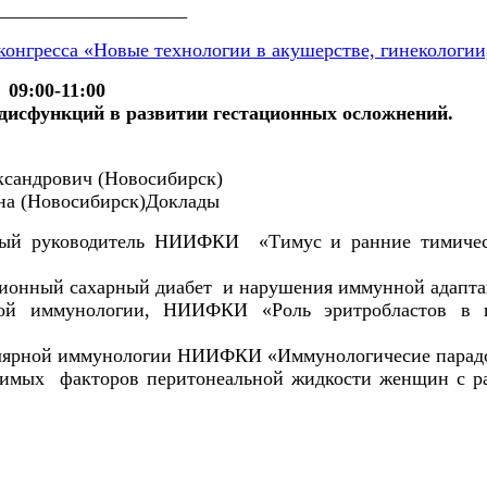
____________________
онгресса «Новые технологии в акушерстве, гинекологии
9:00-11:00
дисфункций в развитии гестационных осложнений.
ксандрович (Новосибирск)
на (Новосибирск)
Доклады
аучный руководитель НИИФКИ «Тимус и ранние тимич
ционный сахарный диабет и нарушения иммунной адаптац
ярной иммунологии, НИИФКИ «Роль эритробластов в
екулярной иммунологии НИИФКИ «Иммунологичесие пара
римых факторов перитонеальной жидкости женщин с р