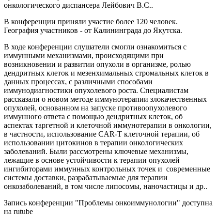
онкологического диспансера Лейбович В.С..
В конференции приняли участие более 120 человек.
География участников - от Калининграда до Якутска.
В ходе конференции слушатели смогли ознакомиться с
иммунными механизмами, происходящими при
возникновении и развитии опухоли в организме, ролью
дендритных клеток и мезенхимальных стромальных клеток в
данных процессах, с различными способами
иммунодиагностики опухолевого роста. Специалистам
рассказали о новом методе иммунотерапии злокачественных
опухолей, основанном на запуске противоопухолевого
иммунного ответа с помощью дендритных клеток, об
аспектах таргетной и клеточной иммунотерапии в онкологии,
в частности, использование CAR-T клеточной терапии, об
использовании цитокинов в терапии онкологических
заболеваний. Были рассмотрены ключевые механизмы,
лежащие в основе устойчивости к терапии опухолей
ингибиторами иммунных контрольных точек и современные
системы доставки, разрабатываемые для терапии
онкозаболеваний, в том числе липосомы, наночастицы и др..
Запись конференции "Проблемы онкоиммунологии" доступна
на rutube