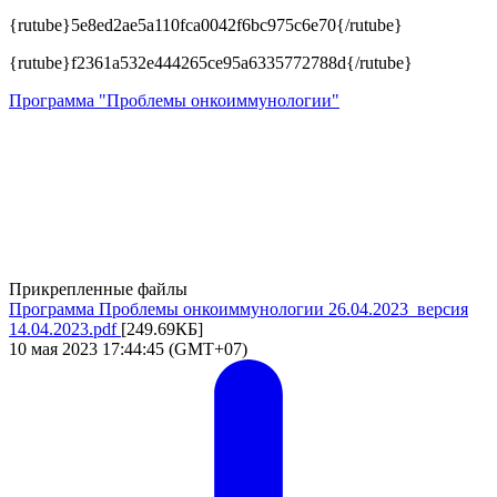
{rutube}5e8ed2ae5a110fca0042f6bc975c6e70{/rutube}
{rutube}f2361a532e444265ce95a6335772788d{/rutube}
Программа "Проблемы онкоиммунологии"
Прикрепленные файлы
Программа Проблемы онкоиммунологии 26.04.2023_версия
14.04.2023.pdf
[249.69КБ]
10 мая 2023 17:44:45 (GMT+07)