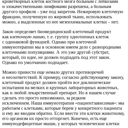
кроветворных клеток костного мозга больным с лейкозами
и злокачественными лимфомами разрешена, а больным
другого профиля – уже под запретом. Нежировую клеточную
фракцию, полученную из жировой ткани, использовать
можно, а выделенные из нее мезенхимальные клетки – нет.
Закон определяет биомедицинский клеточный продукт
как
клеточную линию
, т. е. группу однотипных клеток
с одинаковой функцией. Однако при клеточной
иммунотерапии мы в основном имеем дело с разнородными
клеточными популяциями. А это уже другой субстрат,
который, по идее, не должен подпадать под этот закон.
Однако по умолчанию подпадает.
Можно привести еще немало других противоречий
и несоответствий. К примеру, согласно действующему закону,
клеточный продукт должен пройти все доклинические
испытания на мелких и крупных лабораторных животных,
как и любой лекарственный препарат. Но в нашем случае
сделать это просто невозможно, за редким
исключением. Наша иммунотерапия «пациентзависимая»: мы
работаем с клетками, которые берем у конкретного пациента
и ему же вводим обратно. Если ввести эти клетки животному,
его организм их просто отторгнет. Конечно, есть еще
иммунодефицитные мыши, у которых человеческие клетки