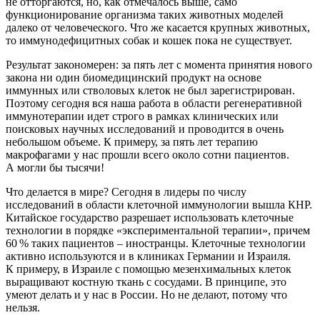
не отторгаются, но, как отмечалось выше, само
функционирование организма таких животных моделей
далеко от человеческого. Что же касается крупных животных,
то иммунодефицитных собак и кошек пока не существует.
Результат закономерен: за пять лет с момента принятия нового
закона ни один биомедицинский продукт на основе
иммунных или стволовых клеток не был зарегистрирован.
Поэтому сегодня вся наша работа в области регенеративной
иммунотерапии идет строго в рамках клинических или
поисковых научных исследований и проводится в очень
небольшом объеме. К примеру, за пять лет терапию
макрофагами у нас прошли всего около сотни пациентов.
А могли бы тысячи!
Что делается в мире? Сегодня в лидеры по числу
исследований в области клеточной иммунологии вышла КНР.
Китайское государство разрешает использовать клеточные
технологии в порядке «экспериментальной терапии», причем
60 % таких пациентов – иностранцы. Клеточные технологии
активно используются и в клиниках Германии и Израиля.
К примеру, в Израиле с помощью мезенхимальных клеток
выращивают костную ткань с сосудами. В принципе, это
умеют делать и у нас в России. Но не делают, потому что
нельзя.