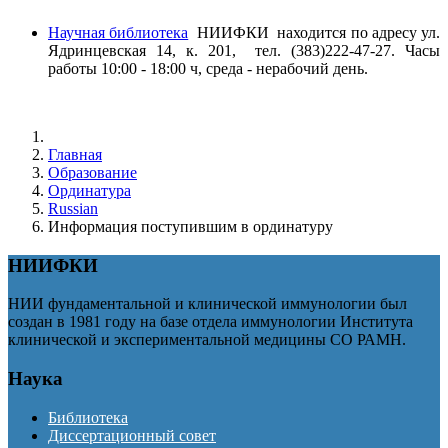
Научная библиотека
НИИФКИ находится по адресу ул.
Ядринцевская 14, к. 201, тел. (383)222-47-27. Часы
работы 10:00 - 18:00 ч, среда - нерабочий день.
Главная
Образование
Ординатура
Russian
Информация поступившим в ординатуру
НИИФКИ
НИИ фундаментальной и клинической иммунологии был
создан в 1981 году на базе отдела иммунологии Института
клинической и экспериментальной медицины СО РАМН.
Наука
Библиотека
Диссертационный совет